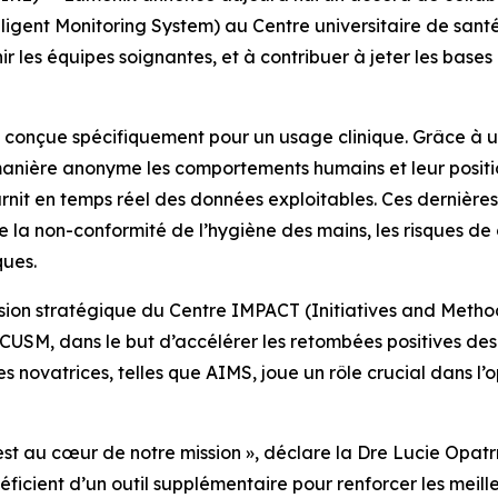
ligent Monitoring System) au Centre universitaire de santé 
nir les équipes soignantes, et à contribuer à jeter les bas
onçue spécifiquement pour un usage clinique. Grâce à un 
 manière anonyme les comportements humains et leur posit
ournit en temps réel des données exploitables. Ces dernièr
 la non-conformité de l’hygiène des mains, les risques de 
ques.
sion stratégique du Centre IMPACT (Initiatives and Methods
u CUSM, dans le but d’accélérer les retombées positives d
s novatrices, telles que AIMS, joue un rôle crucial dans l’o
s est au cœur de notre mission », déclare la Dre Lucie Opa
icient d’un outil supplémentaire pour renforcer les meilleu