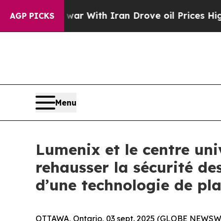
n’t
As war With Iran Drove oil Prices Higher, T
AGP PICKS
Menu
Lumenix et le centre uni
rehausser la sécurité de
d’une technologie de pl
OTTAWA, Ontario, 03 sept. 2025 (GLOBE NEWSWIR