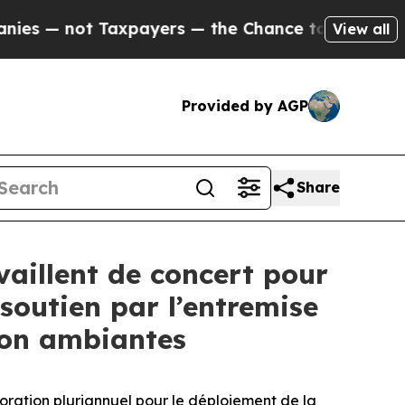
 not Taxpayers — the Chance to Cash in on Publi
View all
Provided by AGP
Share
vaillent de concert pour
 soutien par l’entremise
ion ambiantes
ation pluriannuel pour le déploiement de la