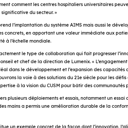
lement comment les centres hospitaliers universitaires peuv
ignificative du secteur. »
rend l’implantation du système AIMS mais aussi le dével
ques concrets, en apportant une valeur immédiate aux pati
té à l’échelle mondiale.
tement le type de collaboration qui fait progresser l’inno
conseil et chef de la direction de Lumenix. « L’engagement
 idéal dans le développement et l’expansion des capacités
uvrons la voie à des solutions du 21e siècle pour les défis
rtise à la vision du CUSM pour bâtir des communautés plus 
ravers plusieurs déploiements et essais, notamment un essa
es mains a permis une amélioration durable de la conform
tue un exemple concret de la façon dont l’innovation, l’al